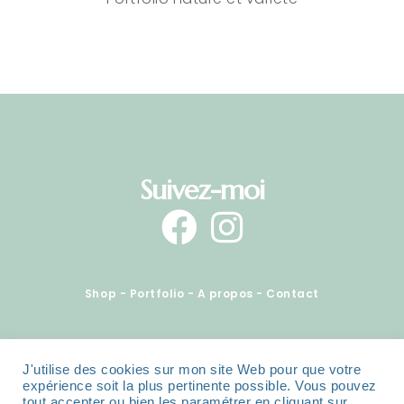
Suivez-moi
Shop
-
Portfolio
-
A propos
-
Contact
Copyright ©sarahquarelle, 2022 - Tous
J'utilise des cookies sur mon site Web pour que votre
expérience soit la plus pertinente possible. Vous pouvez
droits réservés -
Mentions légales
tout accepter ou bien les paramétrer en cliquant sur