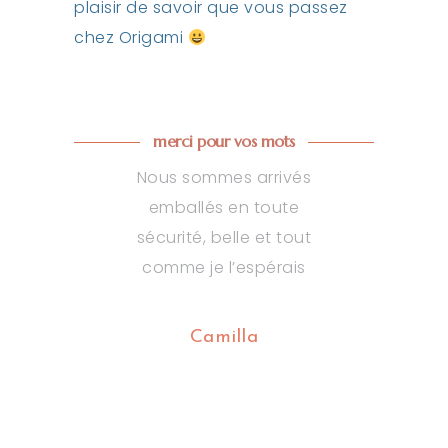
plaisir de savoir que vous passez
chez Origami
merci pour vos mots
s ravi de mon
Nous sommes arrivés
Prise de conta
 Le travail de
emballés en toute
et facile, Livr
t charmant. Sa
sécurité, belle et tout
dans les plus b
unication
comme je l’espérais
Articles conf
ernant ma
de très bonne
de était très
Parfait
Camilla
 J’achèterai
ement plus de
Thoma
vres d’art à
l’avenir.